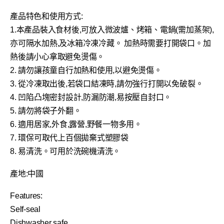
產品特色和使用方式:
1.本產品裝入食材後,可放入微波爐、烤箱、電鍋(需加蒸架),
亦可隔水加熱,及冰箱冷凍冷藏。 加熱時需要打開袋口。加
熱後請小心拿取避免燙傷。
2. 請勿讓孩童自行加熱和使用,以避免燙傷。
3. 從冷凍取出後,若袋口結凍時,請勿強行打開以免破裂。
4. 凹陷凸塊密封設計,防漏防潮,易按壓自封口。
5. 請勿將袋子外翻。
6. 適用居家,外食,露營,野餐一物多用。
7. 環保可取代上百個拋棄式塑膠袋
8. 易清洗。可用於洗碗機清洗。
產地:中國
Features:
Self-seal
Dishwasher safe