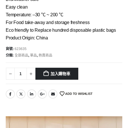
Easy clean
Temperature: –30 ℃ ~ 200 ℃
For Food take-away and storage freshness
Eco friendly to Replace hundred disposable plastic bags
Product Origin: China
貨號:
623635
分類:
全部商品
,
單品
,
熱賣商品
加入購物車
ADD TO WISHLIST