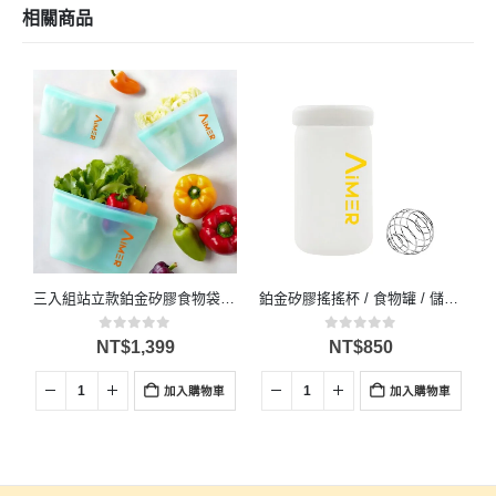
相關商品
三入組站立款鉑金矽膠食物袋組 藍色 1個350ml+1個600ml+1個1200ml
鉑金矽膠搖搖杯 / 食物罐 / 儲物罐 – 白色
0
滿分 5
0
滿分 5
NT$
1,399
NT$
850
加入購物車
加入購物車