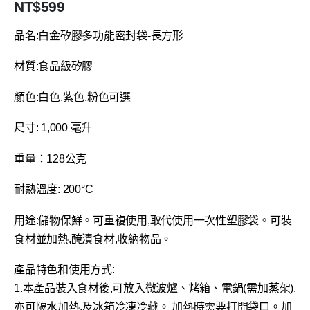
NT$
599
品名:白金矽膠多功能密封袋-長方形
材質:食品級矽膠
顏色:白色,紫色,粉色可選
尺寸: 1,000 毫升
重量：128公克
耐熱溫度: 200°C
用途:儲物保鮮。可重複使用,取代使用一次性塑膠袋。可裝
食材並加熱,醃漬食材,收納物品。
產品特色和使用方式:
1.本產品裝入食材後,可放入微波爐、烤箱、電鍋(需加蒸架),
亦可隔水加熱,及冰箱冷凍冷藏。 加熱時需要打開袋口。加