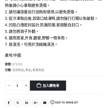
熱後請小心拿取避免燙傷。
2. 請勿讓孩童自行加熱和使用,以避免燙傷。
3. 從冷凍取出後,若袋口結凍時,請勿強行打開以免破裂。
4. 凹陷凸塊密封設計,防漏防潮,易按壓自封口。
5. 請勿將袋子外翻。
6. 適用居家,外食,露營,野餐一物多用。
7. 易清洗。可用於洗碗機清洗。
產地:中國
貨號:
971333
分類:
全部商品
,
單品
,
熱賣商品
加入購物車
ADD TO WISHLIST