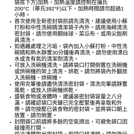
袋底下方)加熱，加熱溫度請控制在攝氏
200°C（華氏392°F)以下，加熱時間請勿超過1
小時。
首次使用全新密封袋前請先清洗，建議使用小蘇
打粉和中性洗碗精清潔袋子內外。請用海綿清洗
密封袋，請勿使用鋼絲球、菜瓜布，或用尖銳刷
具清洗。
如遇雞處理之污垢，袋內加入小蘇打粉，中性洗
碗精和熱水靜置30分鐘後再清洗。請勿使用漂白
水或含有氮的清潔劑清洗。
可放入洗碗機清洗。請將袋口打開倒置在洗碗機
或烘碗機的架上清洗、烘乾。請勿將袋內外翻放
入洗碗機、烘碗機。
使用完畢後請盡快清洗密封袋，清洗完畢請靜置
風乾，或放入烘碗機烘乾。
盛裝食物或液體時，建議装密封袋容量之八分
滿。請確認袋口夾鏈已完全壓緊後再拿取和外
帶。請勿按壓已装食物的密封袋。並將袋口朝上
放置，請勿倒置。
封閉袋口前請將多餘的空氣擠出，可避免袋口因
碰撞而打開。