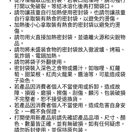
從冷凍櫃取出密封袋，若袋口結凍時，請勿強行
打開以免破裂。等結冰溶化後再打開袋口。
請勿讓孩童自行加熱使用密封袋，也請勿讓孩童
自行拿取裝有熱食的密封袋，以遊免灼燙傷。
加熱後小心拿取裝有熱食的密封袋以避免灼燙
傷。
請勿用火直接加熱密封袋，並遠離火源和尖銳物
品。
請勿將未盛装食物的密封袋放入徹波爐、烤箱、
氣炸鍋、電鍋加熱。
請勿將袋子外翻使用。
密封袋裝入深色之食物或醬汁，如咖哩、紅蘿
萄、甜菜根、紅肉火龍果、醬油等，可能造成袋
子染色。
若產品因消費者個人不當使用或拆卸，造成故
障、損毀、磨損、擦傷、刮傷、麟污、包装破損
不完整者，恕不接受退換貨。
若產品因消費者個人不當使用，造成危害自身安
全，一概不負保證。
打開使用新產品前請先確認產品品項、尺寸、顏
色、數量皆正確，並有無破損。如有任何疑虑，
請勿拆封使用，並保持原包装。